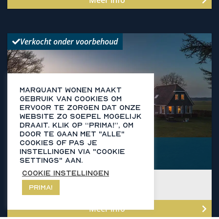
Meer info
Bekijk
Verkocht onder voorbehoud
detail
pagina
van
Kooiweg
Marquant Wonen maakt
22
gebruik van cookies om
ervoor te zorgen dat onze
website zo soepel mogelijk
draait​. Klik op “Prima!”, om
door te gaan met "alle"
cookies of pas je
NIJEHOLTWOLDE
- Kooiweg 22
instellingen via "cookie
settings" aan.
€ 880.000,- k.k.
Cookie instellingen
Aantal kamers
4
2
Woonoppervlakte
137 m
Prima!
Bouwjaar
2007
Meer info