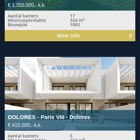
€ 1.350.000,- k.k.
Aantal kamers
17
2
Woonoppervlakte
324 m
Bouwjaar
1892
Meer info
Bekijk
detail
pagina
van
Paris
VIII
-
Dolores
DOLORES
- Paris VIII - Dolores
€ 415.000,- k.k.
Aantal kamers
5
2