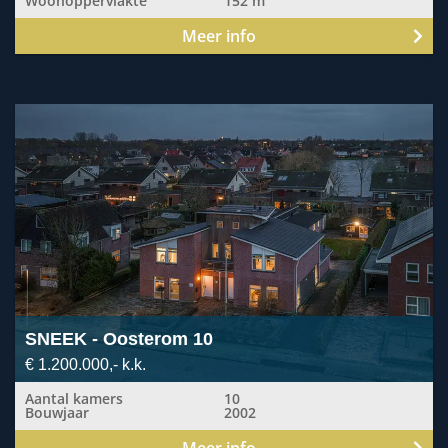
Woonoppervlakte
152 m
Meer info
Bekijk
detail
pagina
van
Oosterom
10
SNEEK
- Oosterom 10
€ 1.200.000,- k.k.
Aantal kamers
10
Bouwjaar
2002