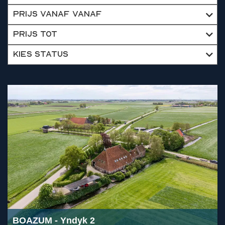
Bekijk
detail
pagina
van
Yndyk
2
BOAZUM
- Yndyk 2