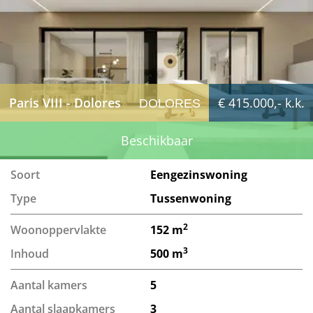
Paris VIII - Dolores
€ 415.000,- k.k.
DOLORES
Beschikbaar
Soort
Eengezinswoning
Type
Tussenwoning
2
Woonoppervlakte
152 m
3
Inhoud
500 m
Aantal kamers
5
Aantal slaapkamers
3