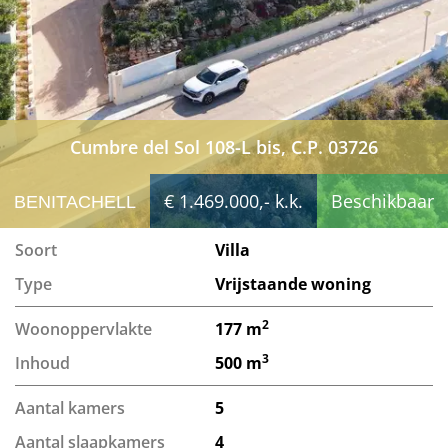
Cumbre del Sol 108-L bis, C.P. 03726
€ 1.469.000,- k.k.
Beschikbaar
BENITACHELL
Soort
Villa
Type
Vrijstaande woning
2
Woonoppervlakte
177 m
3
Inhoud
500 m
Aantal kamers
5
Aantal slaapkamers
4