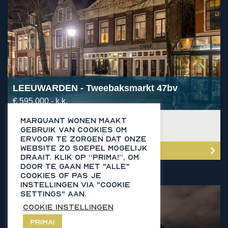
van
Tweebaksmarkt
47bv
LEEUWARDEN
- Tweebaksmarkt 47bv
€ 595.000,- k.k.
Aantal kamers
5
Marquant Wonen maakt
2
Woonoppervlakte
207 m
gebruik van cookies om
Bouwjaar
1685
ervoor te zorgen dat onze
website zo soepel mogelijk
Meer info
draait​. Klik op “Prima!”, om
door te gaan met "alle"
cookies of pas je
instellingen via "cookie
Bekijk
Verkocht
settings" aan.
detail
Cookie instellingen
pagina
Prima!
van